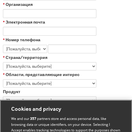
Организация
*
Электронная почта
*
Номер телефона
*
Страна/территория
*
Области, представляющие интерес
*
Продукт
Cookies and privacy
We and our
partners store and access personal data, like
357
browsing data or unique identifiers, on your device. Selecting I
Accept enables tracking technologies to support the purposes shown