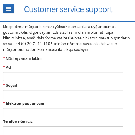
Məqsədimiz müştərilərimizə yüksək standartlara uyğun xidmət
göstərməkdir. Əgər saytımızda sizə lazım olan məlumatı tapa
bilmirsinizsə, aşağıdakı forma vasitəsilə bizə elektron məktub göndərin
və ya +44 (0) 20 7111 1105 telefon nömrəsi vasitəsilə bilavasitə
müştəri xidmətləri komandası ilə əlaqə saxlayın.
Mütləq xananı bildirir.
*
Ad
*
Soyad
*
Elektron poçt ünvanı
*
Telefon nömrəsi