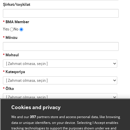
Şirkət/təşkilat
BMA Member
*
Yes
No
Mövzu
*
Məhsul
*
Kateqoriya
*
Ölkə
*
Təfsilatlar
Cookies and privacy
We and our
partners store and access personal data, like browsing
357
data or unique identifiers, on your device. Selecting I Accept enables
tracking technologies to support the purposes shown under we and