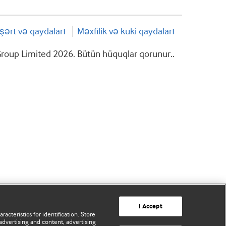
şərt və qaydaları
Məxfilik və kuki qaydaları
roup Limited 2026. Bütün hüquqlar qorunur..
I Accept
acteristics for identification. Store
advertising and content, advertising