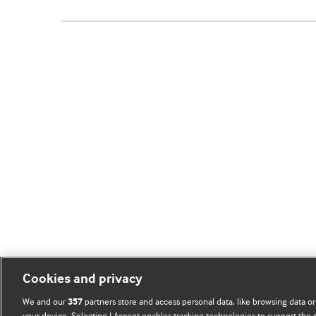
Cookies and privacy
We and our
partners store and access personal data, like browsing data or
357
your device. Selecting I Accept enables tracking technologies to support th