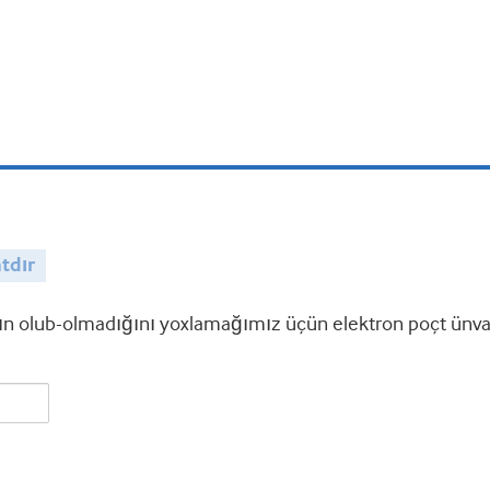
tdır
 olub-olmadığını yoxlamağımız üçün elektron poçt ünvanı