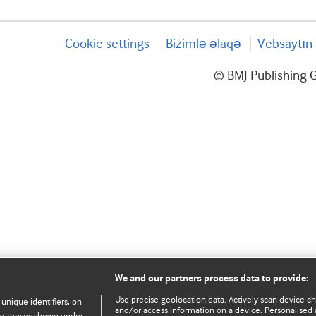
Cookie settings
Bizimlə əlaqə
Vebsaytın 
© BMJ Publishing G
We and our partners process data to provide:
Use precise geolocation data. Actively scan device char
 unique identifiers, on
and/or access information on a device. Personalised 
e purposes shown under