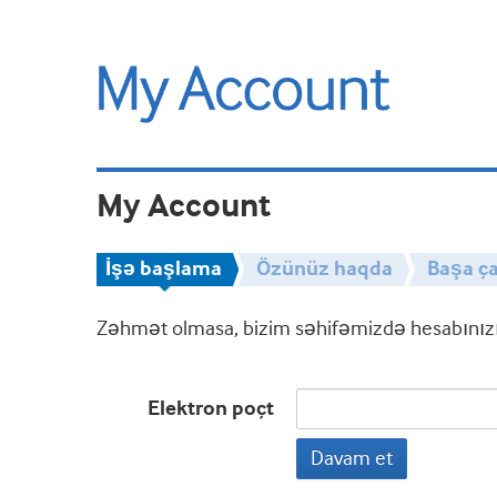
My Account
İşə başlama
Özünüz haqda
Başa ça
Zəhmət olmasa, bizim səhifəmizdə hesabınızın
Elektron poçt
Davam et