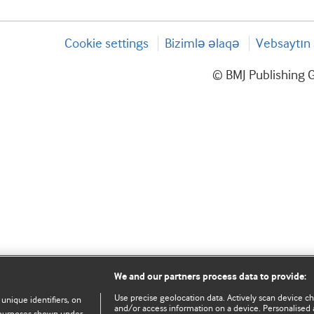
Cookie settings
Bizimlə əlaqə
Vebsaytın 
© BMJ Publishing G
We and our partners process data to provide:
Use precise geolocation data. Actively scan device char
 unique identifiers, on
and/or access information on a device. Personalised 
e purposes shown under