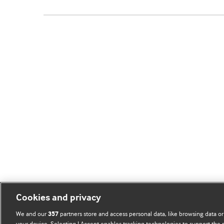
Cookies and privacy
We and our
partners store and access personal data, like browsing data or
357
your device. Selecting I Accept enables tracking technologies to support th