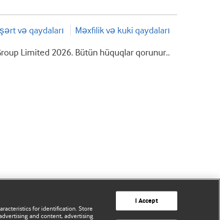
şərt və qaydaları
Məxfilik və kuki qaydaları
roup Limited 2026. Bütün hüquqlar qorunur..
I Accept
acteristics for identification. Store
advertising and content, advertising