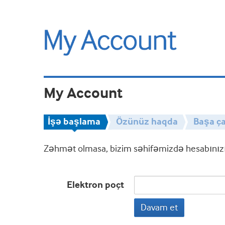
My Account
İşə başlama
Özünüz haqda
Başa ça
Zəhmət olmasa, bizim səhifəmizdə hesabınızın
Elektron poçt
Davam et