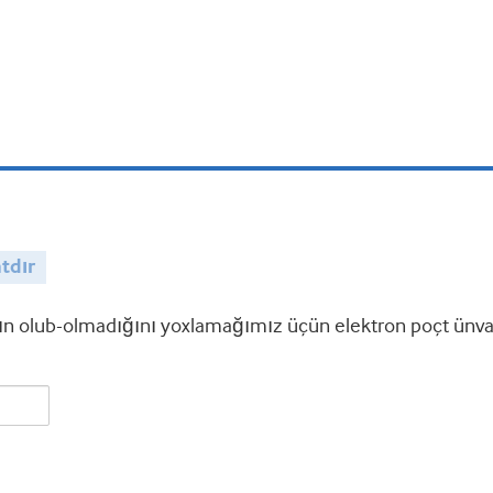
tdır
 olub-olmadığını yoxlamağımız üçün elektron poçt ünvanı