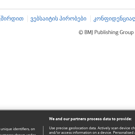
ვშირდით
ვებსაიტის პირობები
კონფიდენციალ
© BMJ Publishing Gro
We and our partners process data to provide:
Use precise geolocation data. Actively scan device char
 unique identifiers, on
and/or access information on a device. Personalised 
e purposes shown under