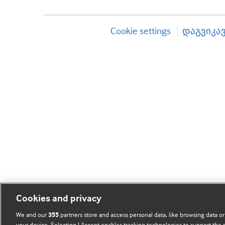
Cookie settings
დაგვიკა
Cookies and privacy
We and our
partners store and access personal data, like browsing data or
355
your device. Selecting I Accept enables tracking technologies to support th