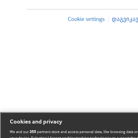
Cookie settings
დაგვიკა
Cookies and privacy
We and our
partners store and access personal data, like browsing data or
355
your device. Selecting I Accept enables tracking technologies to support th