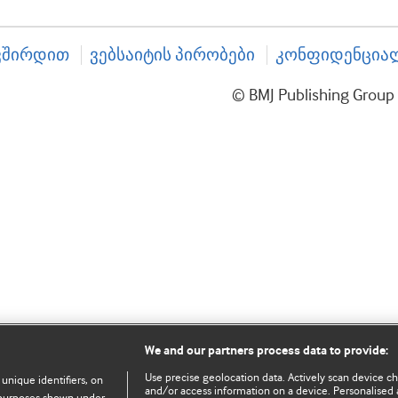
ვშირდით
ვებსაიტის პირობები
კონფიდენციალ
© BMJ Publishing Gro
We and our partners process data to provide:
Use precise geolocation data. Actively scan device char
 unique identifiers, on
and/or access information on a device. Personalised 
e purposes shown under