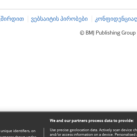
ვშირდით
ვებსაიტის პირობები
კონფიდენციალ
© BMJ Publishing Gro
We and our partners process data to provide:
Use precise geolocation data. Actively scan device char
 unique identifiers, on
and/or access information on a device. Personalised 
e purposes shown under