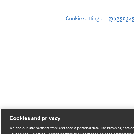
Cookie settings
დაგვიკა
Cookies and privacy
We and our
partners store and access personal data, like browsing data or
357
your device. Selecting I Accept enables tracking technologies to support th