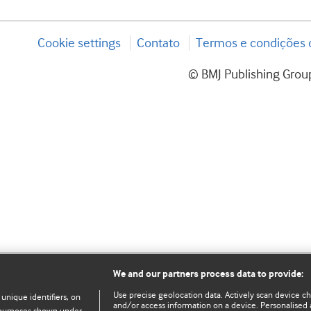
Cookie settings
Contato
Termos e condições d
© BMJ Publishing Group
We and our partners process data to provide:
Use precise geolocation data. Actively scan device char
 unique identifiers, on
and/or access information on a device. Personalised 
e purposes shown under