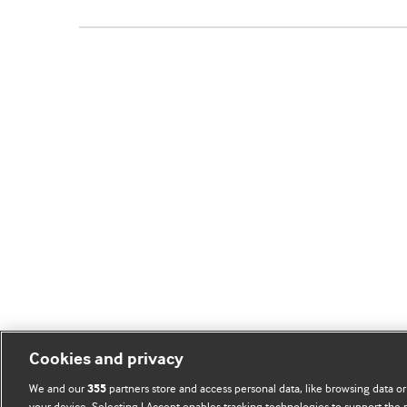
Cookies and privacy
We and our
partners store and access personal data, like browsing data or
355
your device. Selecting I Accept enables tracking technologies to support th