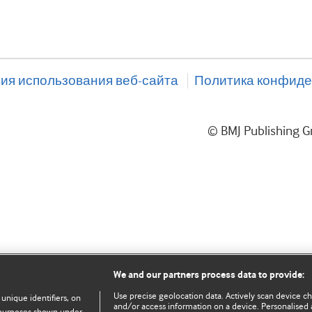
ия использования веб-сайта
Политика конфиде
© BMJ Publishing
We and our partners process data to provide:
Use precise geolocation data. Actively scan device char
 unique identifiers, on
and/or access information on a device. Personalised 
e purposes shown under