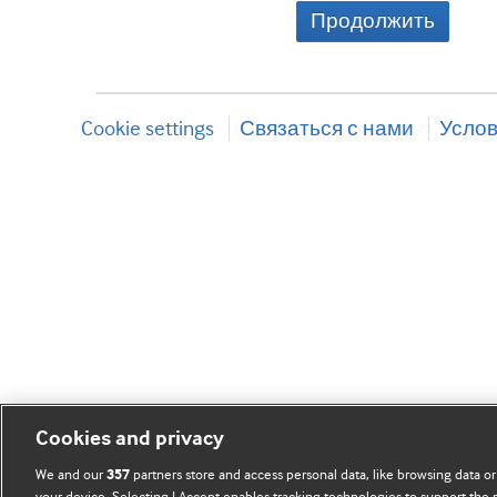
Продолжить
Cookie settings
Связаться с нами
Услов
Cookies and privacy
We and our
partners store and access personal data, like browsing data or
357
your device. Selecting I Accept enables tracking technologies to support th