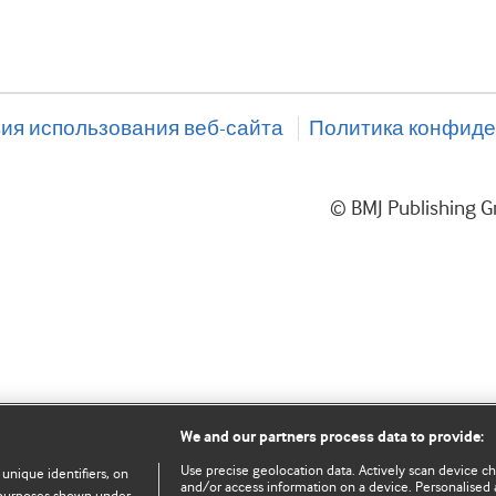
ия использования веб-сайта
Политика конфиде
© BMJ Publishing
We and our partners process data to provide:
Use precise geolocation data. Actively scan device char
 unique identifiers, on
and/or access information on a device. Personalised 
e purposes shown under