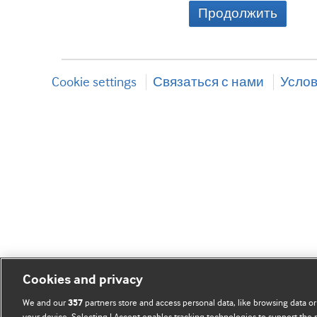
Продолжить
Cookie settings
Связаться с нами
Услов
Cookies and privacy
We and our
partners store and access personal data, like browsing data or
357
your device. Selecting I Accept enables tracking technologies to support th