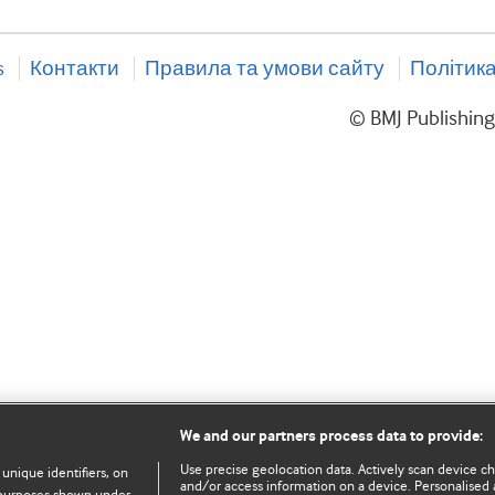
s
Контакти
Правила та умови сайту
Політика
© BMJ Publishin
We and our partners process data to provide:
Use precise geolocation data. Actively scan device char
 unique identifiers, on
and/or access information on a device. Personalised 
e purposes shown under