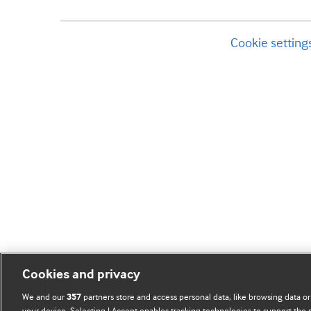
Cookie setting
Cookies and privacy
We and our
partners store and access personal data, like browsing data or
357
your device. Selecting I Accept enables tracking technologies to support th