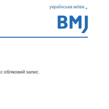
украї́нська мо́ва
с обліковий запис.