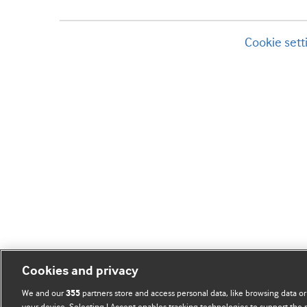
Cookie sett
Cookies and privacy
We and our
partners store and access personal data, like browsing data or
355
your device. Selecting I Accept enables tracking technologies to support th