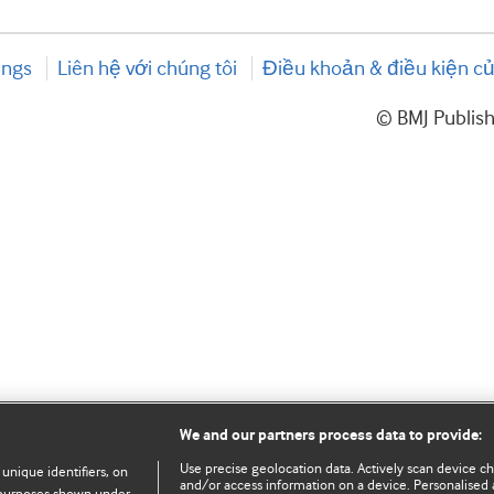
ings
Liên hệ với chúng tôi
Điều khoản & điều kiện củ
© BMJ Publis
We and our partners process data to provide:
Use precise geolocation data. Actively scan device char
 unique identifiers, on
and/or access information on a device. Personalised 
e purposes shown under