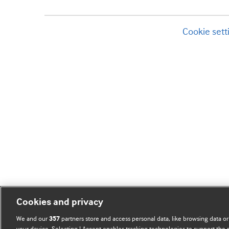
Cookie sett
Cookies and privacy
We and our
partners store and access personal data, like browsing data or
357
your device. Selecting I Accept enables tracking technologies to support th