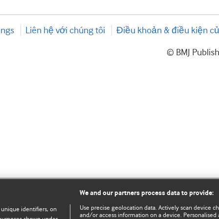
ings
Liên hệ với chúng tôi
Điều khoản & điều kiện củ
© BMJ Publis
We and our partners process data to provide:
Use precise geolocation data. Actively scan device char
 unique identifiers, on
and/or access information on a device. Personalised 
e purposes shown under