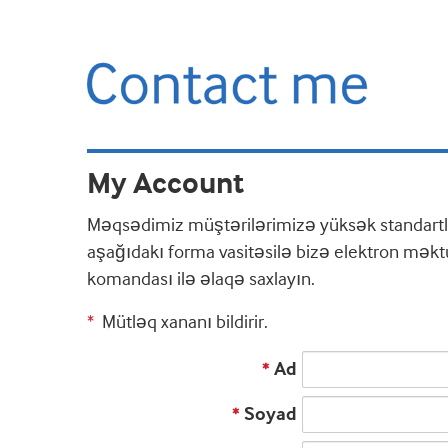
My Account
Məqsədimiz müştərilərimizə yüksək standartla
aşağıdakı forma vasitəsilə bizə elektron məkt
komandası ilə əlaqə saxlayın.
Mütləq xananı bildirir.
*
Ad
*
Soyad
*