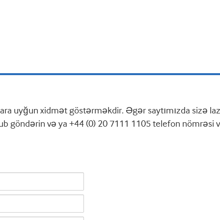
ra uyğun xidmət göstərməkdir. Əgər saytımızda sizə lazı
ub göndərin və ya +44 (0) 20 7111 1105 telefon nömrəsi va