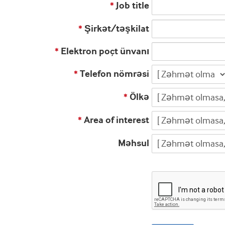
Job title
*
Şirkət/təşkilat
*
Elektron poçt ünvanı
*
Telefon nömrəsi
*
Ölkə
*
Area of interest
*
Məhsul