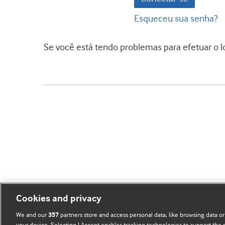
Esqueceu sua senha?
Se você está tendo problemas para efetuar o l
Cookies and privacy
We and our
partners store and access personal data, like browsing data or
357
your device. Selecting I Accept enables tracking technologies to support th