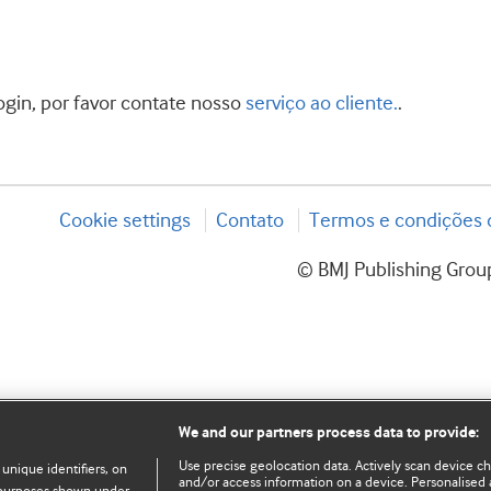
ogin, por favor contate nosso
serviço ao cliente.
.
Cookie settings
Contato
Termos e condições d
© BMJ Publishing Group
We and our partners process data to provide:
Use precise geolocation data. Actively scan device char
 unique identifiers, on
and/or access information on a device. Personalised 
e purposes shown under