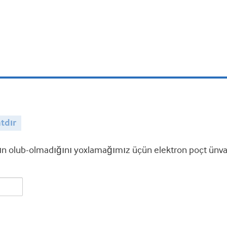
tdır
 olub-olmadığını yoxlamağımız üçün elektron poçt ünvanı