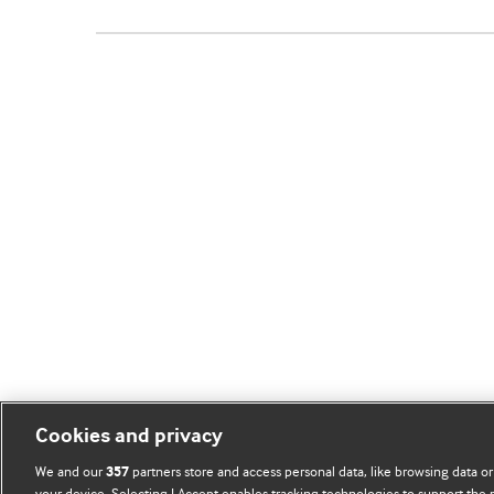
Cookies and privacy
We and our
partners store and access personal data, like browsing data or
357
your device. Selecting I Accept enables tracking technologies to support th