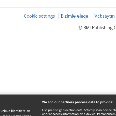
Cookie settings
Bizimlə əlaqə
Vebsaytın 
© BMJ Publishing G
We and our partners process data to provide:
Use precise geolocation data. Actively scan device char
 unique identifiers, on
and/or access information on a device. Personalised 
e purposes shown under