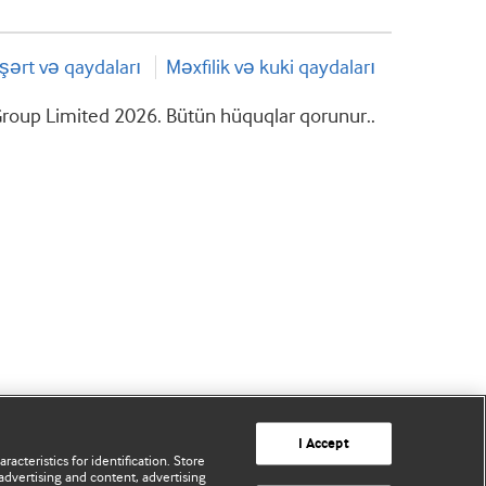
şərt və qaydaları
Məxfilik və kuki qaydaları
roup Limited 2026. Bütün hüquqlar qorunur..
I Accept
acteristics for identification. Store
advertising and content, advertising