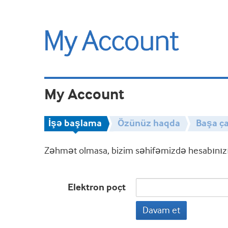
My Account
İşə başlama
Özünüz haqda
Başa ça
Zəhmət olmasa, bizim səhifəmizdə hesabınızın
Elektron poçt
Davam et