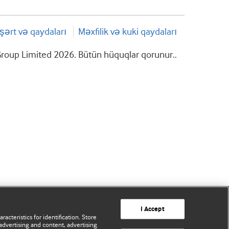
şərt və qaydaları
Məxfilik və kuki qaydaları
roup Limited 2026. Bütün hüquqlar qorunur..
I Accept
acteristics for identification. Store
advertising and content, advertising