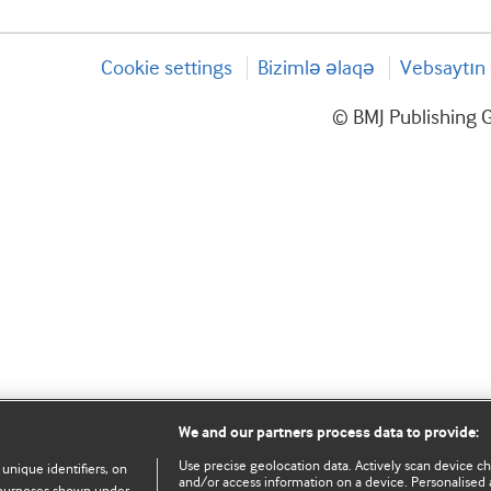
Cookie settings
Bizimlə əlaqə
Vebsaytın 
© BMJ Publishing G
We and our partners process data to provide:
Use precise geolocation data. Actively scan device char
 unique identifiers, on
and/or access information on a device. Personalised 
e purposes shown under