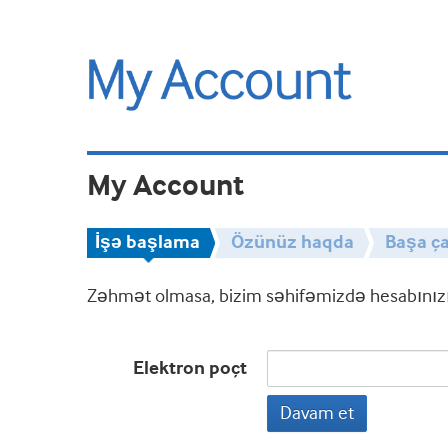
My Account
İşə başlama
Özünüz haqda
Başa ça
Zəhmət olmasa, bizim səhifəmizdə hesabınızın
Elektron poçt
Davam et