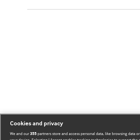
Cookies and privacy
We and our
partners store and access personal data, like browsing data or
355
your device. Selecting I Accept enables tracking technologies to support th