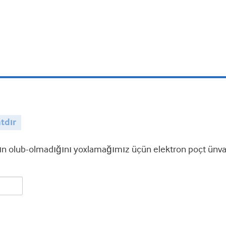
tdır
 olub-olmadığını yoxlamağımız üçün elektron poçt ünvanı