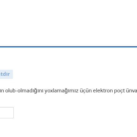
tdır
 olub-olmadığını yoxlamağımız üçün elektron poçt ünvanı