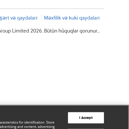
şərt və qaydaları
Məxfilik və kuki qaydaları
roup Limited 2026. Bütün hüquqlar qorunur..
I Accept
acteristics for identification. Store
advertising and content, advertising