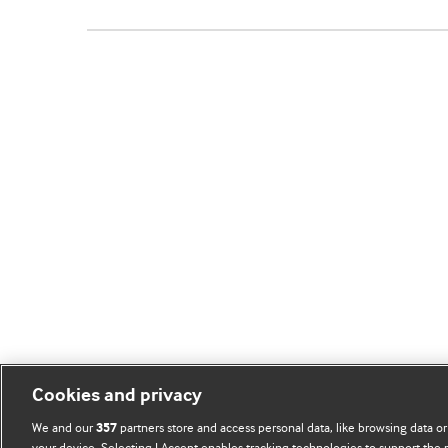
Cookies and privacy
We and our
partners store and access personal data, like browsing data or
357
your device. Selecting I Accept enables tracking technologies to support th