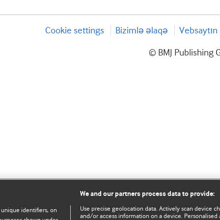
Cookie settings
Bizimlə əlaqə
Vebsaytın 
© BMJ Publishing G
We and our partners process data to provide:
Use precise geolocation data. Actively scan device char
 unique identifiers, on
and/or access information on a device. Personalised 
e purposes shown under