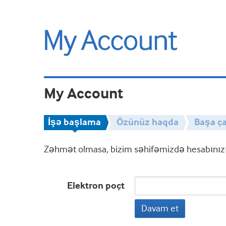
My Account
İşə başlama
Özünüz haqda
Başa ça
Zəhmət olmasa, bizim səhifəmizdə hesabınızın
Elektron poçt
Davam et