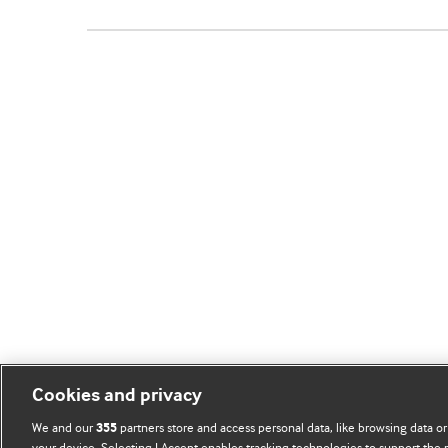
Cookies and privacy
We and our
partners store and access personal data, like browsing data or
355
your device. Selecting I Accept enables tracking technologies to support th