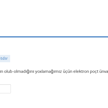
tdır
 olub-olmadığını yoxlamağımız üçün elektron poçt ünvanı