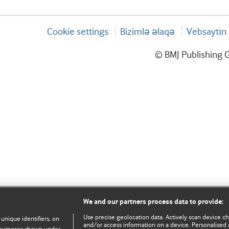
Cookie settings
Bizimlə əlaqə
Vebsaytın 
© BMJ Publishing G
We and our partners process data to provide:
Use precise geolocation data. Actively scan device char
 unique identifiers, on
and/or access information on a device. Personalised 
e purposes shown under