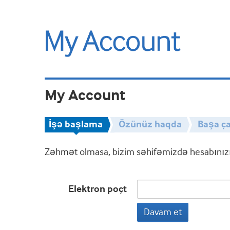
My Account
İşə başlama
Özünüz haqda
Başa ça
Zəhmət olmasa, bizim səhifəmizdə hesabınızın
Elektron poçt
Davam et