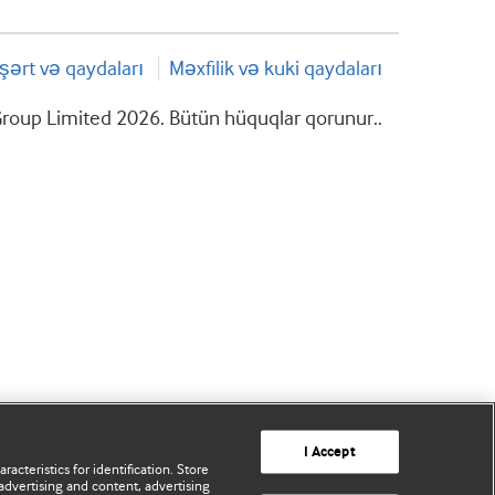
şərt və qaydaları
Məxfilik və kuki qaydaları
roup Limited 2026. Bütün hüquqlar qorunur..
I Accept
acteristics for identification. Store
advertising and content, advertising