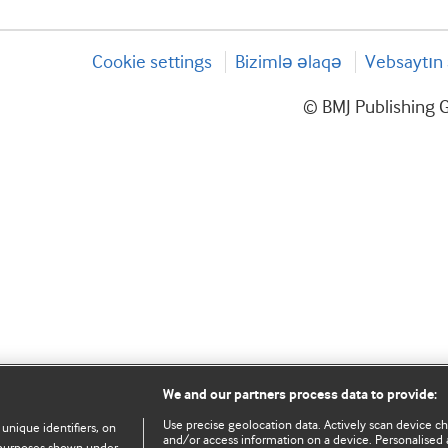
Cookie settings
Bizimlə əlaqə
Vebsaytın 
© BMJ Publishing G
We and our partners process data to provide:
Use precise geolocation data. Actively scan device char
 unique identifiers, on
and/or access information on a device. Personalised 
e purposes shown under