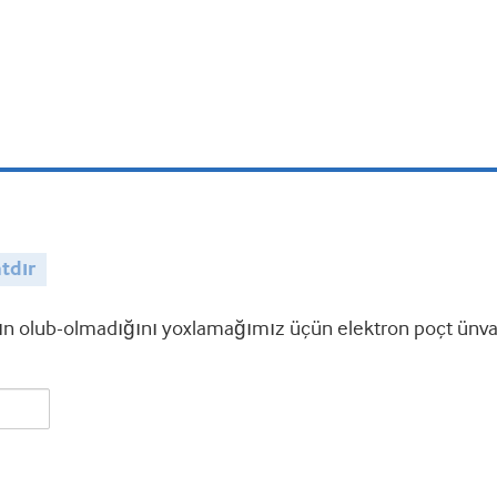
tdır
 olub-olmadığını yoxlamağımız üçün elektron poçt ünvanı