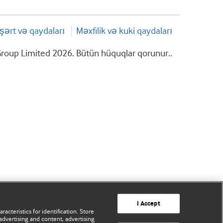
şərt və qaydaları
Məxfilik və kuki qaydaları
roup Limited 2026. Bütün hüquqlar qorunur..
I Accept
acteristics for identification. Store
advertising and content, advertising