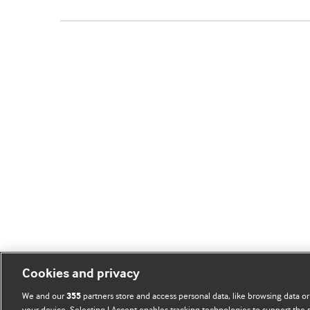
Cookies and privacy
We and our
partners store and access personal data, like browsing data or
355
your device. Selecting I Accept enables tracking technologies to support th