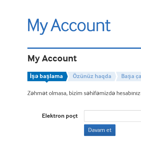
My Account
İşə başlama
Özünüz haqda
Başa ça
Zəhmət olmasa, bizim səhifəmizdə hesabınızın
Elektron poçt
Davam et