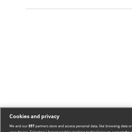
Cookies and privacy
We and our
partners store and access personal data, like browsing data or
357
your device. Selecting I Accept enables tracking technologies to support th