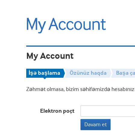
My Account
İşə başlama
Özünüz haqda
Başa ça
Zəhmət olmasa, bizim səhifəmizdə hesabınızın
Elektron poçt
Davam et