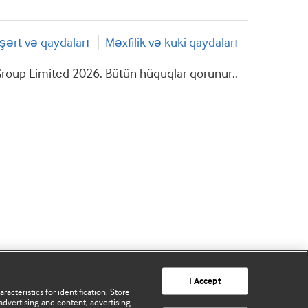
şərt və qaydaları
Məxfilik və kuki qaydaları
roup Limited 2026. Bütün hüquqlar qorunur..
I Accept
acteristics for identification. Store
advertising and content, advertising