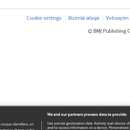
Cookie settings
Bizimlə əlaqə
Vebsaytın 
© BMJ Publishing G
We and our partners process data to provide:
Use precise geolocation data. Actively scan device char
 unique identifiers, on
and/or access information on a device. Personalised 
e purposes shown under