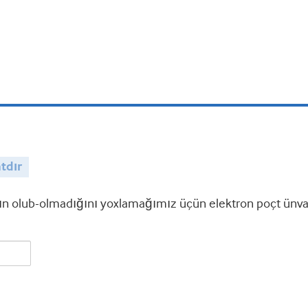
tdır
 olub-olmadığını yoxlamağımız üçün elektron poçt ünvanı