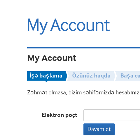
My Account
İşə başlama
Özünüz haqda
Başa ça
Zəhmət olmasa, bizim səhifəmizdə hesabınızın
Elektron poçt
Davam et