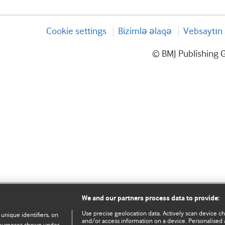
Cookie settings
Bizimlə əlaqə
Vebsaytın 
© BMJ Publishing G
We and our partners process data to provide:
Use precise geolocation data. Actively scan device char
 unique identifiers, on
and/or access information on a device. Personalised 
e purposes shown under