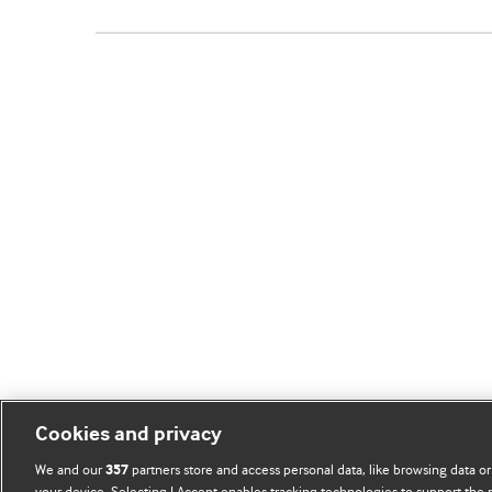
Cookies and privacy
We and our
partners store and access personal data, like browsing data or
357
your device. Selecting I Accept enables tracking technologies to support th