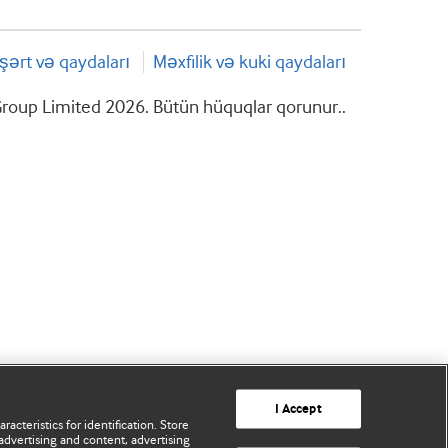
şərt və qaydaları
Məxfilik və kuki qaydaları
roup Limited 2026. Bütün hüquqlar qorunur..
I Accept
acteristics for identification. Store
advertising and content, advertising