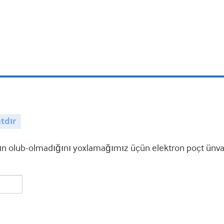
tdır
 olub-olmadığını yoxlamağımız üçün elektron poçt ünvanı