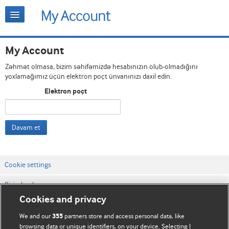
My Account
Zəhmət olmasa, bizim səhifəmizdə hesabınızın olub-olmadığını
yoxlamağımız üçün elektron poçt ünvanınızı daxil edin.
Elektron poçt
Davam et
Cookie settings
Bizimlə əlaqə
Cookies and privacy
Vebsaytın şərt və qaydaları
We and our
partners store and access personal data, like
355
Məxfilik və kuki qaydaları
browsing data or unique identifiers, on your device. Selecting I