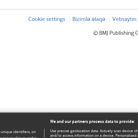
Cookie settings
Bizimlə əlaqə
Vebsaytın 
© BMJ Publishing G
We and our partners process data to provide:
Use precise geolocation data. Actively scan device char
 unique identifiers, on
and/or access information on a device. Personalised 
e purposes shown under