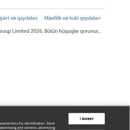
şərt və qaydaları
Məxfilik və kuki qaydaları
roup Limited 2026. Bütün hüquqlar qorunur..
I Accept
acteristics for identification. Store
advertising and content, advertising