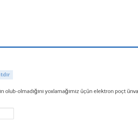
tdır
 olub-olmadığını yoxlamağımız üçün elektron poçt ünvanı