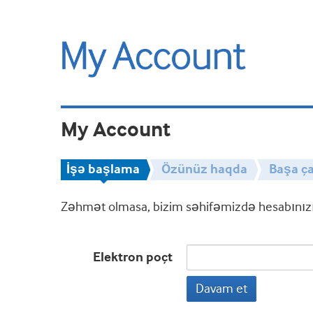
My Account
İşə başlama
Özünüz haqda
Başa ça
Zəhmət olmasa, bizim səhifəmizdə hesabınızın
Elektron poçt
Davam et