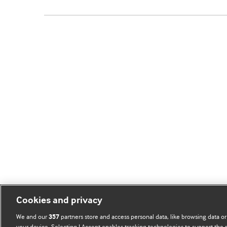
Cookies and privacy
We and our
partners store and access personal data, like browsing data or
357
your device. Selecting I Accept enables tracking technologies to support th