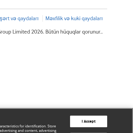
şərt və qaydaları
Məxfilik və kuki qaydaları
roup Limited 2026. Bütün hüquqlar qorunur..
I Accept
acteristics for identification. Store
advertising and content, advertising