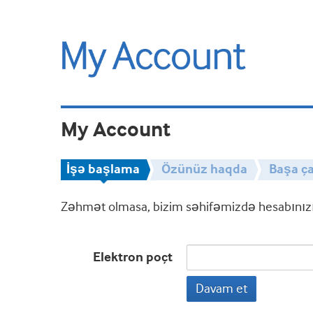
My Account
İşə başlama
Özünüz haqda
Başa ça
Zəhmət olmasa, bizim səhifəmizdə hesabınızın
Elektron poçt
Davam et