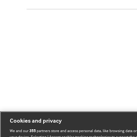
Cookies and privacy
We and our
partners store and access personal data, like browsing data or
355
your device. Selecting I Accept enables tracking technologies to support th