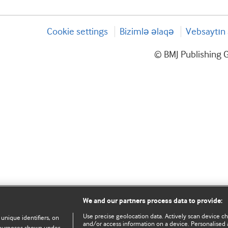
Cookie settings
Bizimlə əlaqə
Vebsaytın 
© BMJ Publishing G
We and our partners process data to provide:
Use precise geolocation data. Actively scan device char
 unique identifiers, on
and/or access information on a device. Personalised 
e purposes shown under