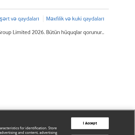
şərt və qaydaları
Məxfilik və kuki qaydaları
roup Limited 2026. Bütün hüquqlar qorunur..
I Accept
acteristics for identification. Store
advertising and content, advertising