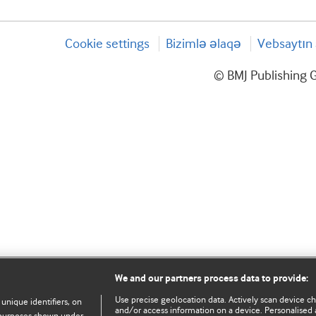
Cookie settings
Bizimlə əlaqə
Vebsaytın 
© BMJ Publishing G
We and our partners process data to provide:
Use precise geolocation data. Actively scan device char
 unique identifiers, on
and/or access information on a device. Personalised 
e purposes shown under