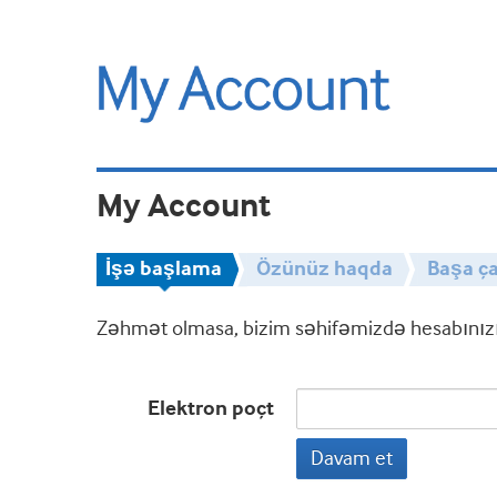
My Account
İşə başlama
Özünüz haqda
Başa ça
Zəhmət olmasa, bizim səhifəmizdə hesabınızın
Elektron poçt
Davam et