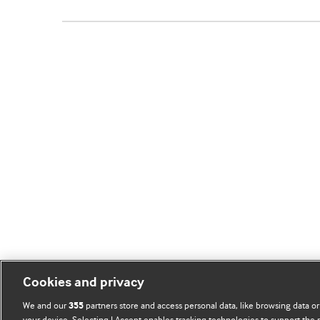
Cookies and privacy
We and our
partners store and access personal data, like browsing data or
355
your device. Selecting I Accept enables tracking technologies to support th