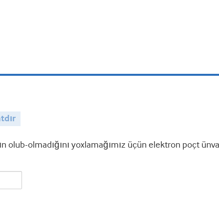
tdır
 olub-olmadığını yoxlamağımız üçün elektron poçt ünvanı