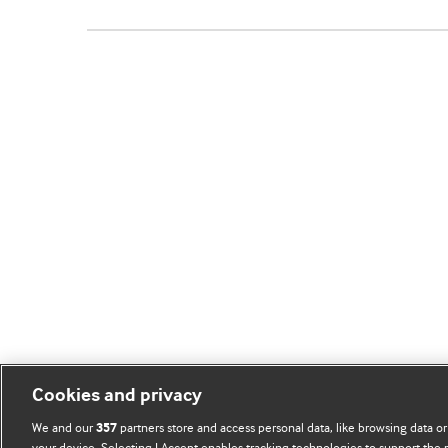
Cookies and privacy
We and our
partners store and access personal data, like browsing data or
357
your device. Selecting I Accept enables tracking technologies to support th