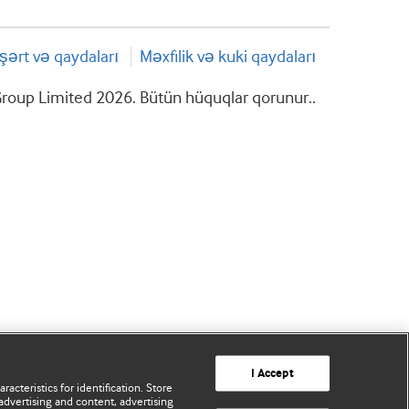
şərt və qaydaları
Məxfilik və kuki qaydaları
roup Limited 2026. Bütün hüquqlar qorunur..
I Accept
acteristics for identification. Store
advertising and content, advertising