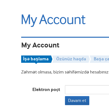
My Account
İşə başlama
Özünüz haqda
Başa ça
Zəhmət olmasa, bizim səhifəmizdə hesabınızın
Elektron poçt
Davam et