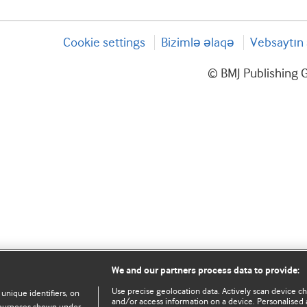
Cookie settings
Bizimlə əlaqə
Vebsaytın 
© BMJ Publishing G
We and our partners process data to provide:
Use precise geolocation data. Actively scan device char
 unique identifiers, on
and/or access information on a device. Personalised 
e purposes shown under