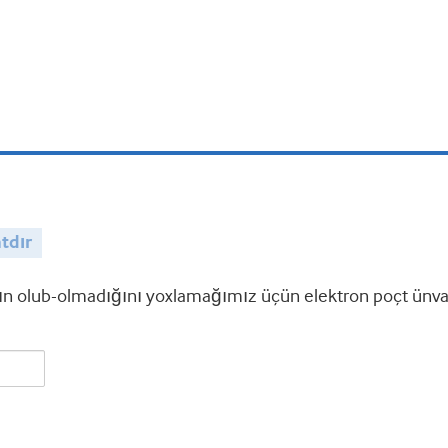
tdır
 olub-olmadığını yoxlamağımız üçün elektron poçt ünvanı