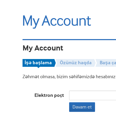
My Account
İşə başlama
Özünüz haqda
Başa ça
Zəhmət olmasa, bizim səhifəmizdə hesabınızın
Elektron poçt
Davam et