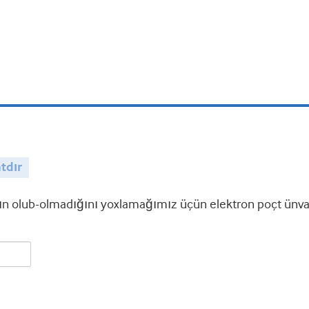
tdır
 olub-olmadığını yoxlamağımız üçün elektron poçt ünvanı