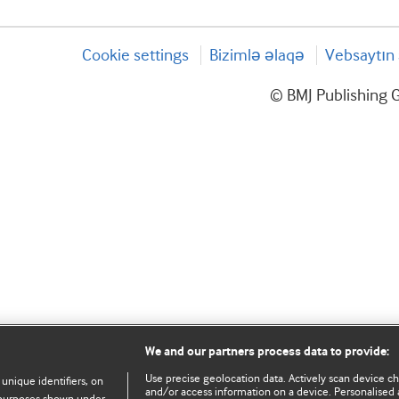
Cookie settings
Bizimlə əlaqə
Vebsaytın 
© BMJ Publishing G
We and our partners process data to provide:
Use precise geolocation data. Actively scan device char
 unique identifiers, on
and/or access information on a device. Personalised 
e purposes shown under