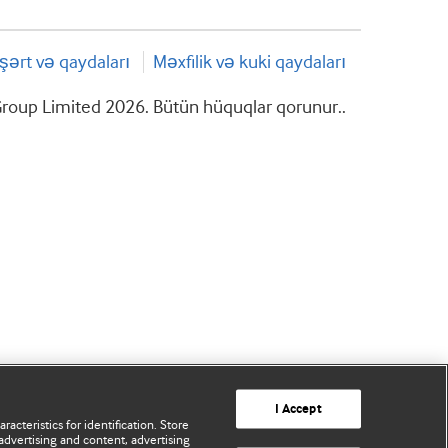
şərt və qaydaları
Məxfilik və kuki qaydaları
roup Limited 2026. Bütün hüquqlar qorunur..
I Accept
acteristics for identification. Store
advertising and content, advertising