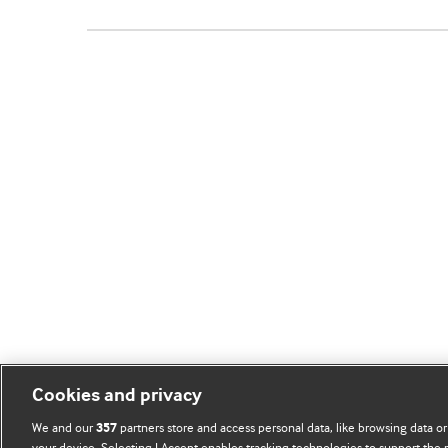
Cookies and privacy
We and our
partners store and access personal data, like browsing data or
357
your device. Selecting I Accept enables tracking technologies to support th