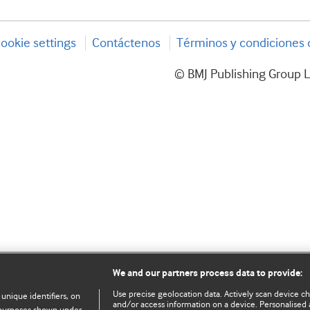
ookie settings
Contáctenos
Términos y condiciones d
© BMJ Publishing Group L
We and our partners process data to provide:
Use precise geolocation data. Actively scan device char
 unique identifiers, on
and/or access information on a device. Personalised 
e purposes shown under