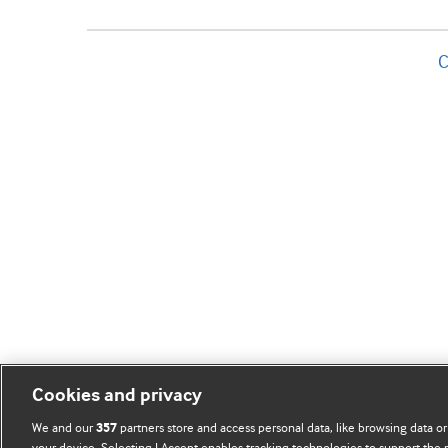
C
Cookies and privacy
We and our
partners store and access personal data, like browsing data or
357
your device. Selecting I Accept enables tracking technologies to support th