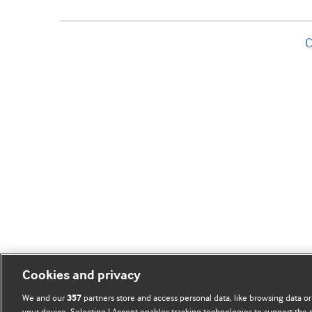
C
Cookies and privacy
We and our
partners store and access personal data, like browsing data or
357
your device. Selecting I Accept enables tracking technologies to support th