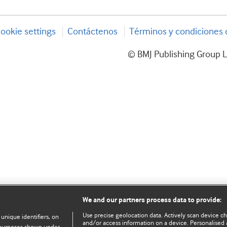
ookie settings
Contáctenos
Términos y condiciones d
© BMJ Publishing Group L
We and our partners process data to provide:
Use precise geolocation data. Actively scan device char
 unique identifiers, on
and/or access information on a device. Personalised 
e purposes shown under