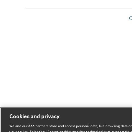
C
Cookies and privacy
We and our
partners store and access personal data, like browsing data or
355
your device. Selecting I Accept enables tracking technologies to support th