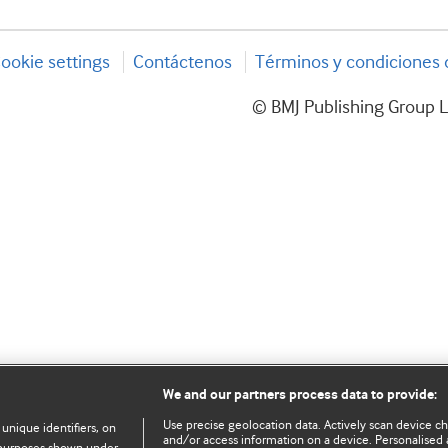
ookie settings
Contáctenos
Términos y condiciones d
© BMJ Publishing Group L
We and our partners process data to provide:
Use precise geolocation data. Actively scan device char
 unique identifiers, on
and/or access information on a device. Personalised 
e purposes shown under