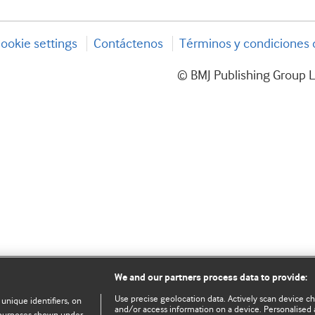
ookie settings
Contáctenos
Términos y condiciones d
© BMJ Publishing Group L
We and our partners process data to provide:
Use precise geolocation data. Actively scan device char
 unique identifiers, on
and/or access information on a device. Personalised 
e purposes shown under