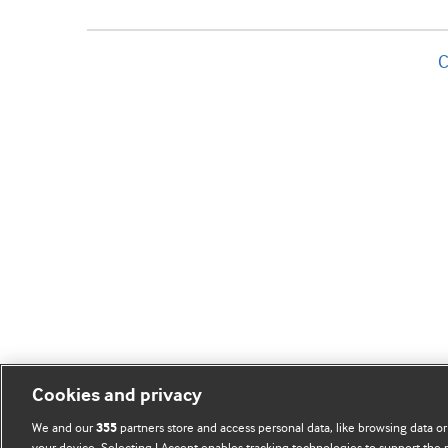
C
Cookies and privacy
We and our
partners store and access personal data, like browsing data or
355
your device. Selecting I Accept enables tracking technologies to support th