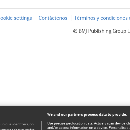
ookie settings
Contáctenos
Términos y condiciones d
© BMJ Publishing Group L
We and our partners process data to provide:
Use precise geolocation data. Actively scan device char
 unique identifiers, on
and/or access information on a device. Personalised 
e purposes shown under