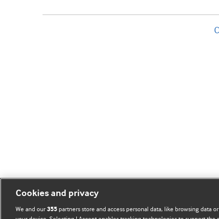
C
Cookies and privacy
We and our
partners store and access personal data, like browsing data or
355
your device. Selecting I Accept enables tracking technologies to support th