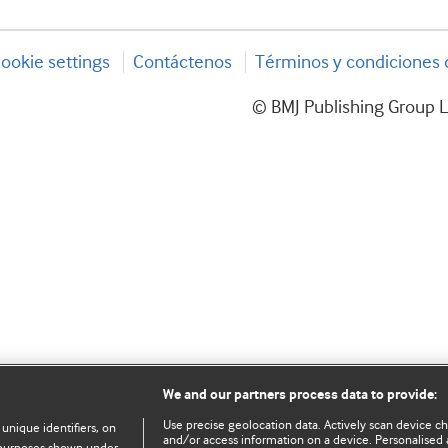
ookie settings
Contáctenos
Términos y condiciones d
© BMJ Publishing Group L
We and our partners process data to provide:
Use precise geolocation data. Actively scan device char
 unique identifiers, on
and/or access information on a device. Personalised 
e purposes shown under