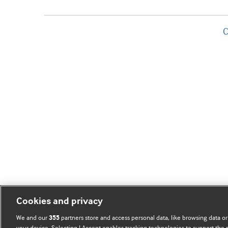
C
Cookies and privacy
We and our
partners store and access personal data, like browsing data or
355
your device. Selecting I Accept enables tracking technologies to support th