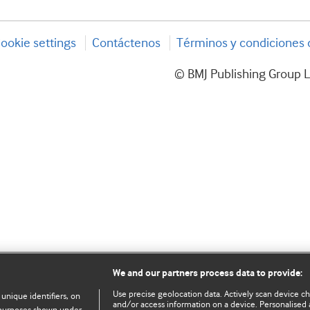
ookie settings
Contáctenos
Términos y condiciones d
© BMJ Publishing Group L
We and our partners process data to provide:
Use precise geolocation data. Actively scan device char
 unique identifiers, on
and/or access information on a device. Personalised 
e purposes shown under