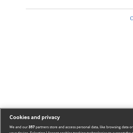
C
Cookies and privacy
We and our
partners store and access personal data, like browsing data or
357
your device. Selecting I Accept enables tracking technologies to support th