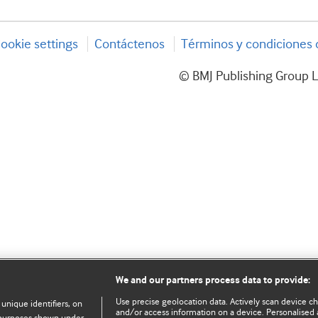
ookie settings
Contáctenos
Términos y condiciones d
© BMJ Publishing Group L
We and our partners process data to provide:
Use precise geolocation data. Actively scan device char
 unique identifiers, on
and/or access information on a device. Personalised 
e purposes shown under