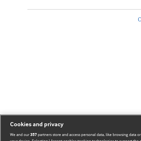
C
Cookies and privacy
We and our
partners store and access personal data, like browsing data or
357
your device. Selecting I Accept enables tracking technologies to support th