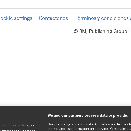
ookie settings
Contáctenos
Términos y condiciones d
© BMJ Publishing Group L
We and our partners process data to provide:
Use precise geolocation data. Actively scan device char
 unique identifiers, on
and/or access information on a device. Personalised 
e purposes shown under