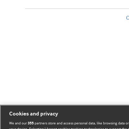
C
Cookies and privacy
We and our
partners store and access personal data, like browsing data or
355
your device. Selecting I Accept enables tracking technologies to support th