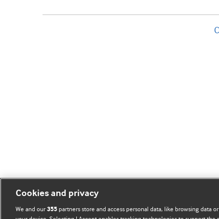
C
Cookies and privacy
We and our
partners store and access personal data, like browsing data or
355
your device. Selecting I Accept enables tracking technologies to support th