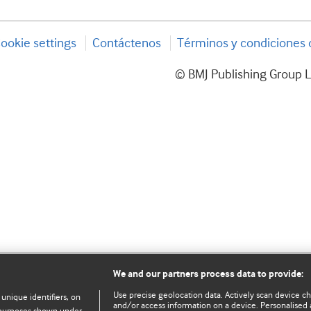
ookie settings
Contáctenos
Términos y condiciones d
© BMJ Publishing Group L
We and our partners process data to provide:
Use precise geolocation data. Actively scan device char
 unique identifiers, on
and/or access information on a device. Personalised 
e purposes shown under