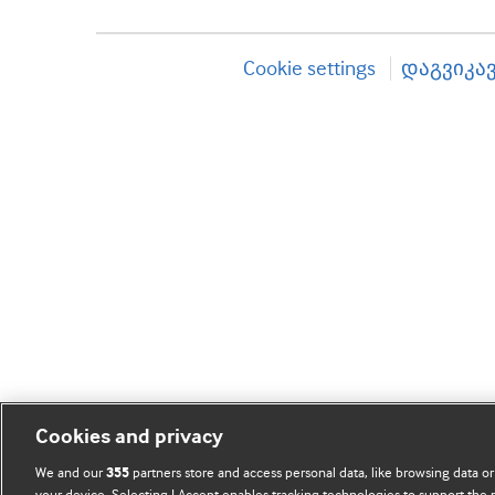
Cookie settings
დაგვიკა
Cookies and privacy
We and our
partners store and access personal data, like browsing data or
355
your device. Selecting I Accept enables tracking technologies to support th