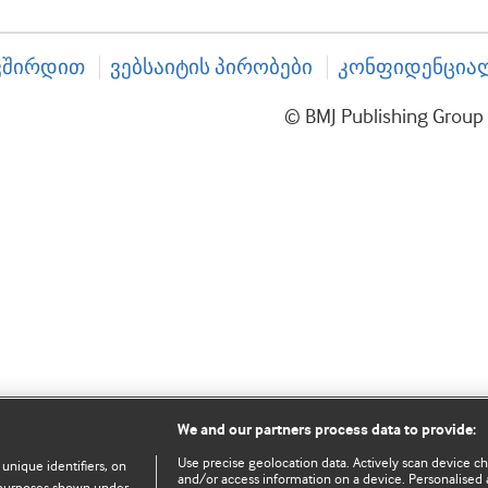
ვშირდით
ვებსაიტის პირობები
კონფიდენციალ
© BMJ Publishing Gro
We and our partners process data to provide:
Use precise geolocation data. Actively scan device char
 unique identifiers, on
and/or access information on a device. Personalised 
e purposes shown under