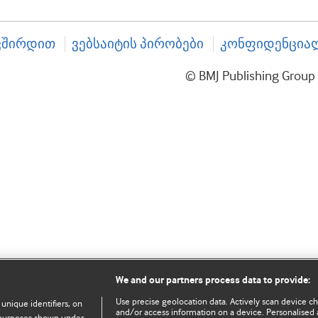
ვშირდით
ვებსაიტის პირობები
კონფიდენციალ
© BMJ Publishing Gro
We and our partners process data to provide:
Use precise geolocation data. Actively scan device char
 unique identifiers, on
and/or access information on a device. Personalised 
e purposes shown under