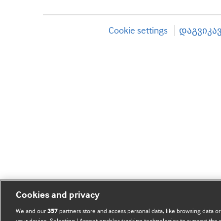
Cookie settings
დაგვიკა
Cookies and privacy
We and our
partners store and access personal data, like browsing data or
357
your device. Selecting I Accept enables tracking technologies to support th