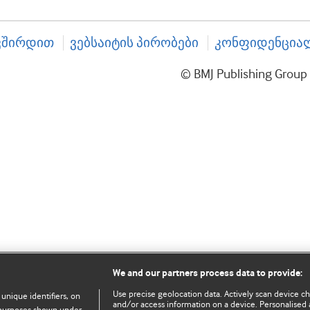
ვშირდით
ვებსაიტის პირობები
კონფიდენციალ
© BMJ Publishing Gro
We and our partners process data to provide:
Use precise geolocation data. Actively scan device char
 unique identifiers, on
and/or access information on a device. Personalised 
e purposes shown under