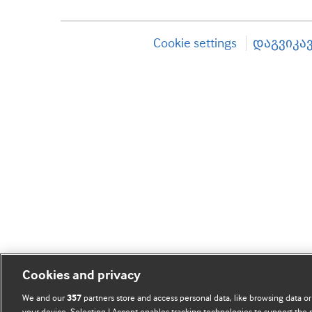
Cookie settings
დაგვიკა
Cookies and privacy
We and our
partners store and access personal data, like browsing data or
357
your device. Selecting I Accept enables tracking technologies to support th