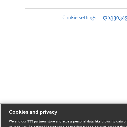
Cookie settings
დაგვიკა
Cookies and privacy
We and our
partners store and access personal data, like browsing data or
355
your device. Selecting I Accept enables tracking technologies to support th