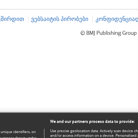
ვშირდით
ვებსაიტის პირობები
კონფიდენციალ
© BMJ Publishing Gro
We and our partners process data to provide:
Use precise geolocation data. Actively scan device char
 unique identifiers, on
and/or access information on a device. Personalised 
e purposes shown under