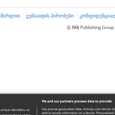
ვშირდით
ვებსაიტის პირობები
კონფიდენციალ
© BMJ Publishing Gro
We and our partners process data to provide:
Use precise geolocation data. Actively scan device char
 unique identifiers, on
and/or access information on a device. Personalised 
e purposes shown under