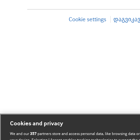
Cookie settings
დაგვიკა
Cookies and privacy
We and our
partners store and access personal data, like browsing data or
357
your device. Selecting I Accept enables tracking technologies to support th