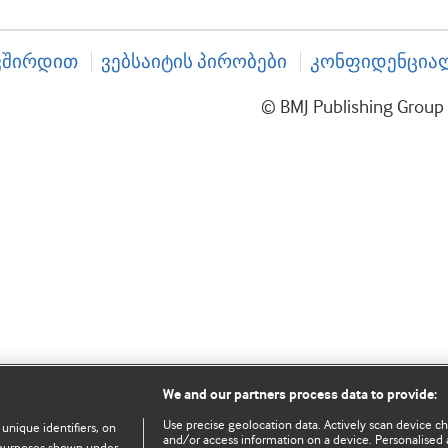
ვშირდით
ვებსაიტის პირობები
კონფიდენციალ
© BMJ Publishing Gro
We and our partners process data to provide:
Use precise geolocation data. Actively scan device char
 unique identifiers, on
and/or access information on a device. Personalised 
e purposes shown under