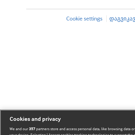
Cookie settings
დაგვიკა
Cookies and privacy
We and our
partners store and access personal data, like browsing data or
357
your device. Selecting I Accept enables tracking technologies to support th