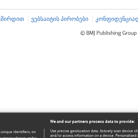
ვშირდით
ვებსაიტის პირობები
კონფიდენციალ
© BMJ Publishing Gro
We and our partners process data to provide:
Use precise geolocation data. Actively scan device char
 unique identifiers, on
and/or access information on a device. Personalised 
e purposes shown under