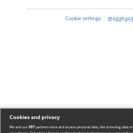
Cookie settings
დაგვიკა
Cookies and privacy
We and our
partners store and access personal data, like browsing data or
357
your device. Selecting I Accept enables tracking technologies to support th