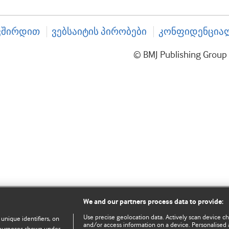
ვშირდით
ვებსაიტის პირობები
კონფიდენციალ
© BMJ Publishing Gro
We and our partners process data to provide:
Use precise geolocation data. Actively scan device char
 unique identifiers, on
and/or access information on a device. Personalised 
e purposes shown under