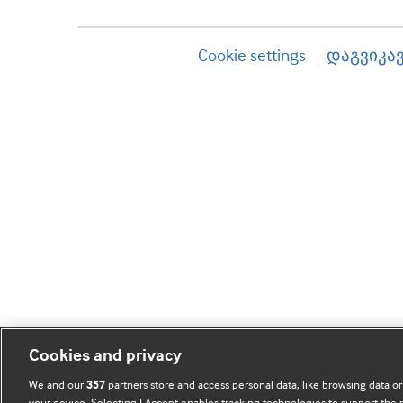
Cookie settings
დაგვიკა
Cookies and privacy
We and our
partners store and access personal data, like browsing data or
357
your device. Selecting I Accept enables tracking technologies to support th