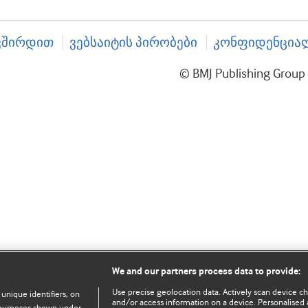
ვშირდით
ვებსაიტის პირობები
კონფიდენციალ
© BMJ Publishing Gro
We and our partners process data to provide:
Use precise geolocation data. Actively scan device char
 unique identifiers, on
and/or access information on a device. Personalised 
e purposes shown under