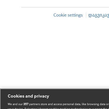
Cookie settings
დაგვიკა
Cookies and privacy
We and our
partners store and access personal data, like browsing data or
357
your device. Selecting I Accept enables tracking technologies to support th