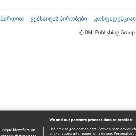
ვშირდით
ვებსაიტის პირობები
კონფიდენციალ
© BMJ Publishing Gro
We and our partners process data to provide:
Use precise geolocation data. Actively scan device char
 unique identifiers, on
and/or access information on a device. Personalised 
e purposes shown under