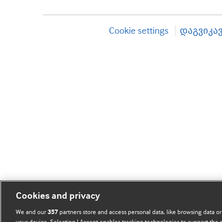
Cookie settings
დაგვიკა
Cookies and privacy
We and our
partners store and access personal data, like browsing data or
357
your device. Selecting I Accept enables tracking technologies to support th