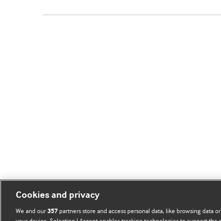
Cookies and privacy
We and our
partners store and access personal data, like browsing data or
357
your device. Selecting I Accept enables tracking technologies to support th