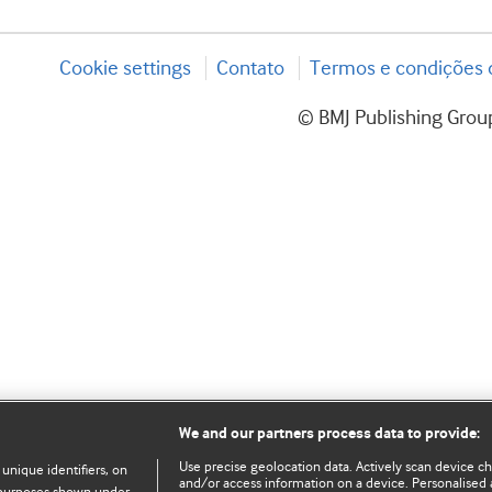
Cookie settings
Contato
Termos e condições d
© BMJ Publishing Group
We and our partners process data to provide:
Use precise geolocation data. Actively scan device char
 unique identifiers, on
and/or access information on a device. Personalised 
e purposes shown under