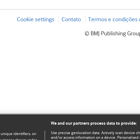
Cookie settings
Contato
Termos e condições d
© BMJ Publishing Group
We and our partners process data to provide:
Use precise geolocation data. Actively scan device char
 unique identifiers, on
and/or access information on a device. Personalised 
e purposes shown under