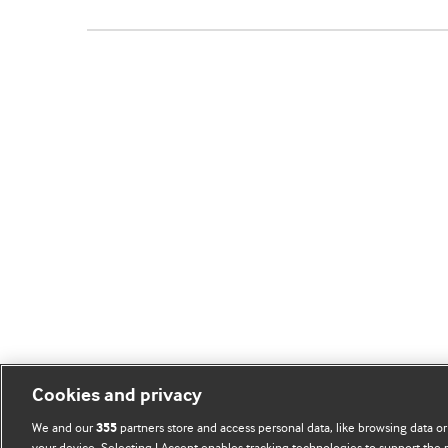
Cookies and privacy
We and our
partners store and access personal data, like browsing data or
355
your device. Selecting I Accept enables tracking technologies to support th